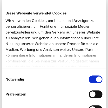
Diese Webseite verwendet Cookies
Wir verwenden Cookies, um Inhalte und Anzeigen zu
personalisieren, um Funktionen für soziale Medien
Beschreibung
bereitzustellen und um den Verkehr auf unserer Website
zu analysieren. Wir geben auch Informationen über Ihre
Nutzung unserer Website an unsere Partner für soziale
Herkunft
Medien, Werbung und Analysen weiter. Unsere Partner
können diese Informationen mit anderen Informationen
Zutaten
kombinieren, die Sie ihnen zur Verfügung gestellt haben
oder die sie im Rahmen Ihrer Nutzung der Dienste
Produkdetails
gesammelt haben.
E
Notwendig
i
n
Verkehrsbezeichnung
w
Präferenzen
i
Naturbelassene, geschälte Haselnüsse, geröstet und von
l
Premium-Qualität aus der Türkei