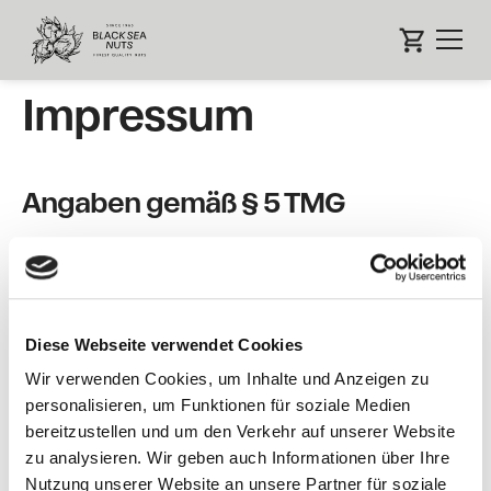
Impressum
Angaben gemäß § 5 TMG
Erdal Senel
Import und Vertrieb von Trockenfrüchten
Oberamteistr.7
88348 Bad Saulgau
Diese Webseite verwendet Cookies
Kontakt
Wir verwenden Cookies, um Inhalte und Anzeigen zu
personalisieren, um Funktionen für soziale Medien
bereitzustellen und um den Verkehr auf unserer Website
Telefon: 017631604922
zu analysieren. Wir geben auch Informationen über Ihre
E-Mail: info@blackseanuts.com
Nutzung unserer Website an unsere Partner für soziale